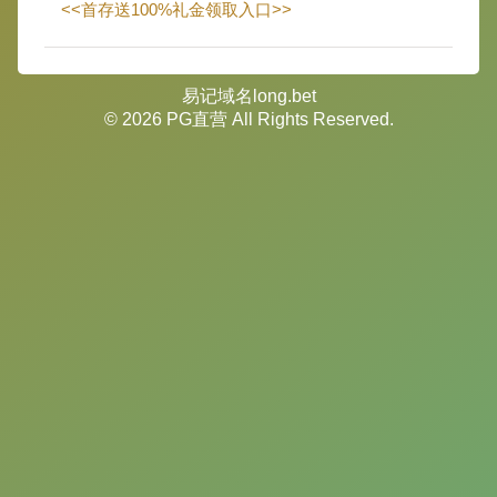
<<首存送100%礼金领取入口>>
易记域名long.bet
© 2026 PG直营 All Rights Reserved.