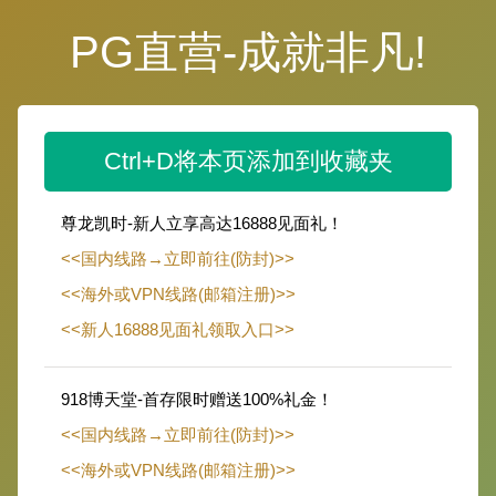
PG直营-成就非凡!
Ctrl+D将本页添加到收藏夹
尊龙凯时-新人立享高达16888见面礼！
<<国内线路→立即前往(防封)>>
<<海外或VPN线路(邮箱注册)>>
<<新人16888见面礼领取入口>>
918博天堂-首存限时赠送100%礼金！
<<国内线路→立即前往(防封)>>
<<海外或VPN线路(邮箱注册)>>